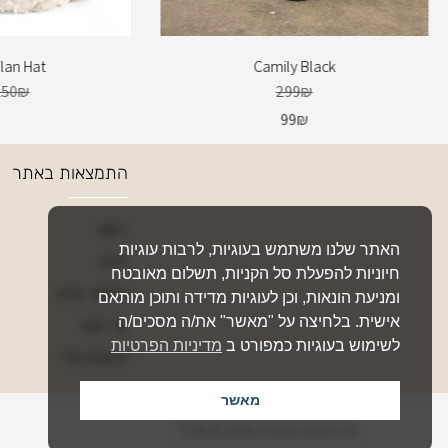
ilan Hat
Camily Black
150
₪
299
₪
99
₪
התמצאות באתר
ראשי
האתר שלנו משתמש בעוגיות, לרבות עוגיות
חנות
חיוניות להפעלת סל הקניות, תשלום מאובטח
הסיפור שלנו
ומניעת הונאות, וכן לעוגיות מדידה ותוכן מותאם
אישית. בלחיצה על "מאשר" את/ה מסכים/ה
צור קשר
לשימוש בעוגיות כמפורט ב
מדיניות הפרטיות
החשבון שלי
מאשר
כל הזכויות שמורות 2026 © TURI