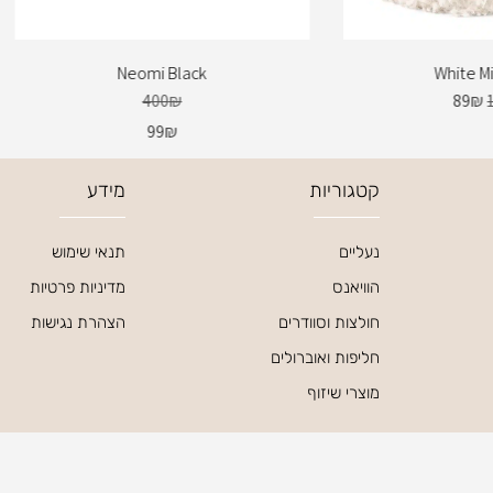
Neomi Black
White M
400
₪
89
₪
99
₪
קטגוריות
מידע
נעליים
תנאי שימוש
הוויאנס
מדיניות פרטיות
חולצות וסוודרים
הצהרת נגישות
חליפות ואוברולים
מוצרי שיזוף