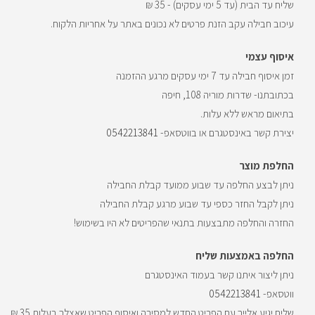
שליח עד הבית (עד 5 ימי עסקים) - 35 ₪
עיכוב חבילה עקב הזנת פרטים לא נכונים באתר על אחריות הלקוח.
איסוף עצמי
זמן איסוף חבילה עד 7 ימי עסקים מרגע ההזמנה
בכתובתנו- שדרות מוריה 108, חיפה
בתיאום מראש ללא עלות.
יצירת קשר באינסטגרם או בווטסאפ-
0542213841
החלפת מוצר
ניתן לבצע החלפה עד שבוע ממועד קבלת החבילה
ניתן לקבל החזר כספי עד שבוע מרגע קבלת החבילה
החזרה והחלפה מתבצעות בתנאי שהפריטים לא היו בשימוש!
החלפה באמצעות שליח
ניתן ליצור איתנו קשר בעמוד האינסטגרם
ווטסאפ-
0542213841
שליח יגיע אלייך עם הפריט החדש למסירה ואיסוף הפריט שאצלך בעלות 35 ₪