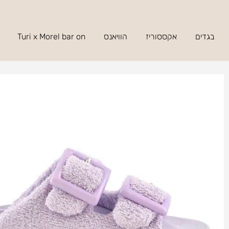
בגדים
אקססוריז
הוויאנס
Turi x Morel bar on