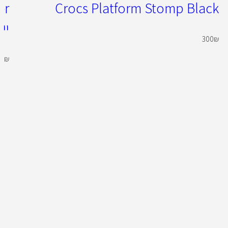
Crocs Platform Stomp Black
יי
300
₪
49
₪