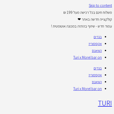
Skip to content
משלוח חינם בכל רכישה מעל 199 ₪
קולקצייה חדשה באתר ❤
עמוד חדש - שיזוף בהתזה במכונה אוטומטית !
בגדים
אקססוריז
הוויאנס
Turi x Morel bar on
בגדים
אקססוריז
הוויאנס
Turi x Morel bar on
TURI