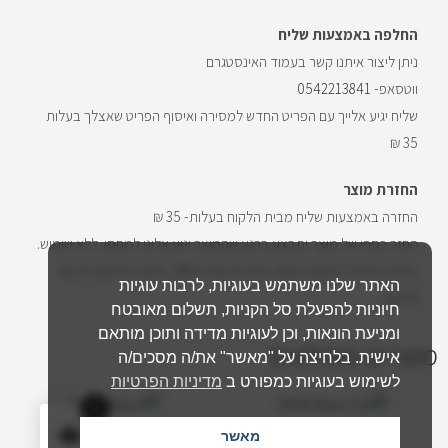
החלפה באמצעות שליח
ניתן ליצור איתנו קשר בעמוד האינסטגרם
ווטסאפ-
0542213841
שליח יגיע אלייך עם הפריט החדש למסירה ואיסוף הפריט שאצלך בעלות
35 ₪
החזרת מוצר
החזרה באמצעות שליח מבית הלקוח בעלות- 35 ₪
החזר כספי של מוצר יתבצע ברגע שהמוצר יגיע אלינו למחסן. ללא שימוש.
החזרת חבילה לסטודיו שלנו- שדרות מוריה 108, חיפה בתיאום מראש
האתר שלנו משתמש בעוגיות, לרבות עוגיות
(חינם)
חיוניות להפעלת סל הקניות, תשלום מאובטח
ומניעת הונאות, וכן לעוגיות מדידה ותוכן מותאם
מוצרים מומלצים
אישית. בלחיצה על "מאשר" את/ה מסכים/ה
לשימוש בעוגיות כמפורט ב
מדיניות הפרטיות
0
מאשר