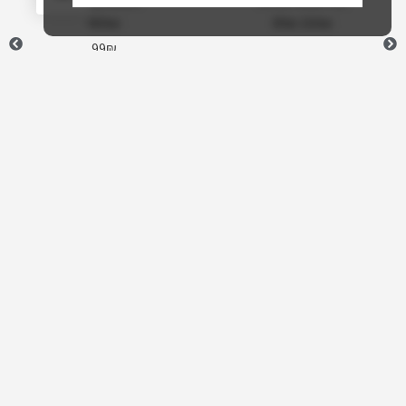
Neomi Black
White Milan Hat
400
₪
89
₪
150
₪
99
₪
התמצאות
קטגוריות
מידע
פרטי
באתר
קשר
נעליים
תנאי שימוש
ראשי
WhatsApp
הוויאנס
מדיניות
חנות
Email
פרטיות
חולצות
הסיפור
Instagram
וסוודרים
הצהרת