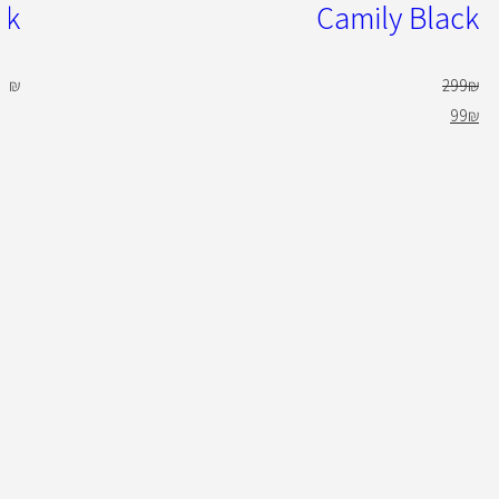
ck
Camily Black
00
₪
299
₪
99
₪