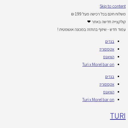
Skip to content
משלוח חינם בכל רכישה מעל 199 ₪
קולקצייה חדשה באתר ❤
עמוד חדש - שיזוף בהתזה במכונה אוטומטית !
בגדים
אקססוריז
הוויאנס
Turi x Morel bar on
בגדים
אקססוריז
הוויאנס
Turi x Morel bar on
TURI