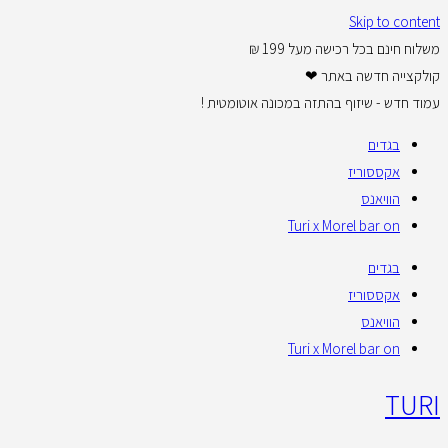
Skip to content
משלוח חינם בכל רכישה מעל 199 ₪
קולקצייה חדשה באתר ❤
עמוד חדש - שיזוף בהתזה במכונה אוטומטית !
בגדים
אקססוריז
הוויאנס
Turi x Morel bar on
בגדים
אקססוריז
הוויאנס
Turi x Morel bar on
TURI