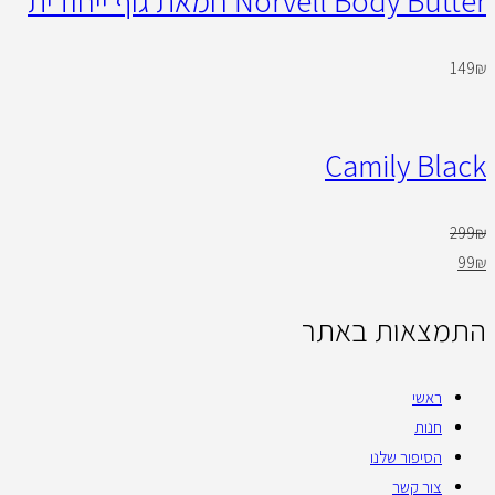
Norvell Body Butter חמאת גוף ייחודית
149
₪
Camily Black
299
₪
99
₪
התמצאות באתר
ראשי
חנות
הסיפור שלנו
צור קשר