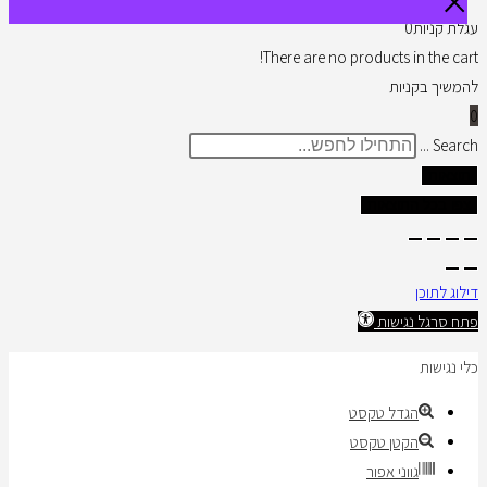
עגלת קניות
0
There are no products in the cart!
להמשיך בקניות
0
Search ...
תוצאות
צפו בכל התוצאות
דילוג לתוכן
פתח סרגל נגישות
כלי נגישות
הגדל טקסט
הקטן טקסט
גווני אפור