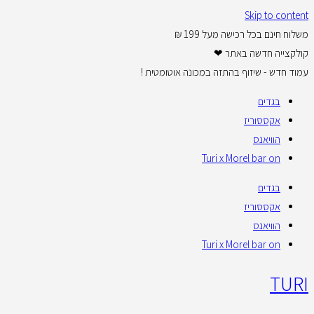
Skip to content
משלוח חינם בכל רכישה מעל 199 ₪
קולקצייה חדשה באתר ❤
עמוד חדש - שיזוף בהתזה במכונה אוטומטית !
בגדים
אקססוריז
הוויאנס
Turi x Morel bar on
בגדים
אקססוריז
הוויאנס
Turi x Morel bar on
TURI