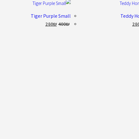
Tiger Purple Small
Teddy Ho
280
₪
400
₪
28