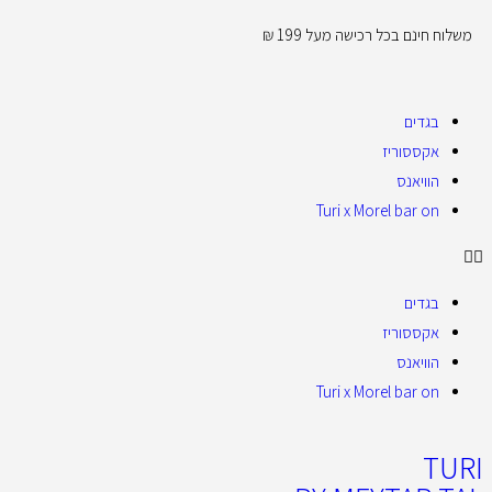
משלוח חינם בכל רכישה מעל 199 ₪
בגדים
אקססוריז
הוויאנס
Turi x Morel bar on
בגדים
אקססוריז
הוויאנס
Turi x Morel bar on
TURI