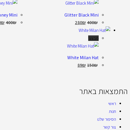
ney Mini
Glitter Black Mini
0
₪
400
₪
280
₪
400
₪
מבצע!
White Milan Hat
89
₪
150
₪
התמצאות באתר
ראשי
חנות
הסיפור שלנו
צור קשר