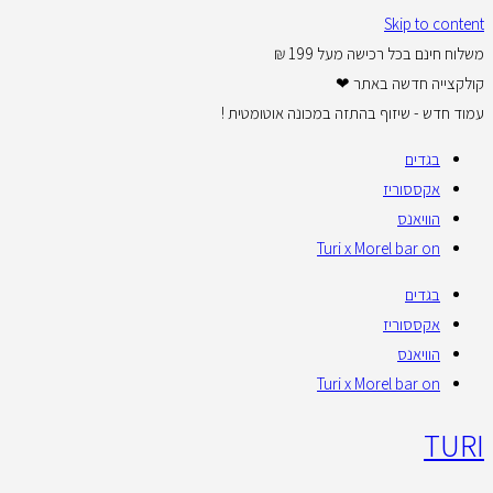
Skip to content
משלוח חינם בכל רכישה מעל 199 ₪
קולקצייה חדשה באתר ❤
עמוד חדש - שיזוף בהתזה במכונה אוטומטית !
בגדים
אקססוריז
הוויאנס
Turi x Morel bar on
בגדים
אקססוריז
הוויאנס
Turi x Morel bar on
TURI