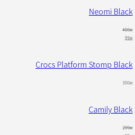
Neomi Black
400
₪
99
₪
Crocs Platform Stomp Black
300
₪
Camily Black
299
₪