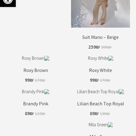
Suit Mano – Beige
259
₪
500
₪
Roxy Brown
Roxy White
99
₪
99
₪
170
₪
170
₪
Brandy Pink
Lilian Beach Top Royal
89
₪
89
₪
120
₪
130
₪