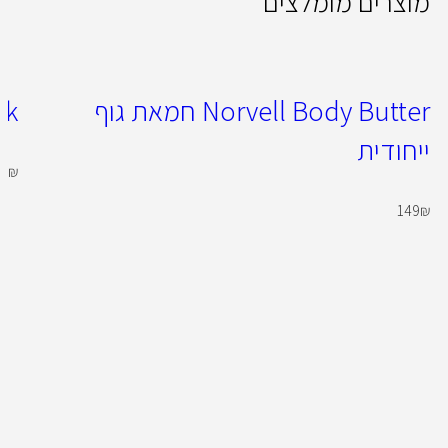
מוצרים מומלצים
Norvell Body Butter חמאת גוף
ck
ייחודית
00
₪
149
₪