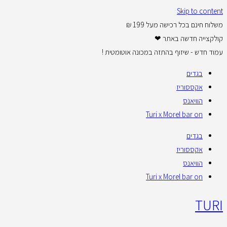
Skip to content
משלוח חינם בכל רכישה מעל 199 ₪
קולקצייה חדשה באתר ❤
עמוד חדש - שיזוף בהתזה במכונה אוטומטית !
בגדים
אקססוריז
הוויאנס
Turi x Morel bar on
בגדים
אקססוריז
הוויאנס
Turi x Morel bar on
TURI