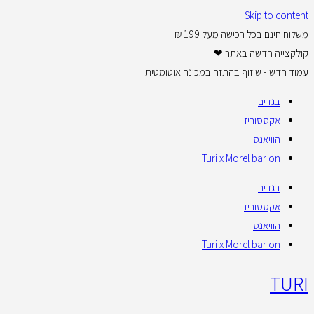
Skip to content
משלוח חינם בכל רכישה מעל 199 ₪
קולקצייה חדשה באתר ❤
עמוד חדש - שיזוף בהתזה במכונה אוטומטית !
בגדים
אקססוריז
הוויאנס
Turi x Morel bar on
בגדים
אקססוריז
הוויאנס
Turi x Morel bar on
TURI