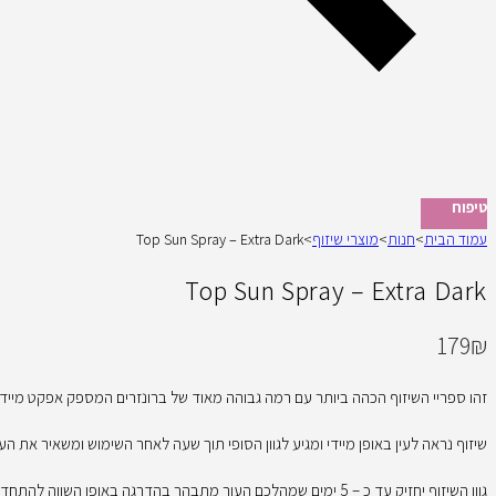
טיפוח
עמוד הבית
>
חנות
>
מוצרי שיזוף
>
Top Sun Spray – Extra Dark
Top Sun Spray – Extra Dark
179
₪
זהו ספריי השיזוף הכהה ביותר עם רמה גבוהה מאוד של ברונזרים המספק אפקט מיידי
שיזוף נראה לעין באופן מיידי ומגיע לגוון הסופי תוך שעה לאחר השימוש ומשאיר את העו
גוון השיזוף יחזיק עד כ – 5 ימים שמהלכם העור מתבהר בהדרגה באופן השווה להתחדשותו, בדיוק כמו שיזוף אמיתי.