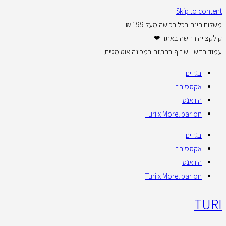
Skip to content
משלוח חינם בכל רכישה מעל 199 ₪
קולקצייה חדשה באתר ❤
עמוד חדש - שיזוף בהתזה במכונה אוטומטית !
בגדים
אקססוריז
הוויאנס
Turi x Morel bar on
בגדים
אקססוריז
הוויאנס
Turi x Morel bar on
TURI