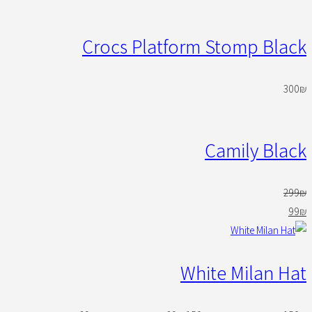
Crocs Platform Stomp Black
300
₪
Camily Black
299
₪
99
₪
White Milan Hat