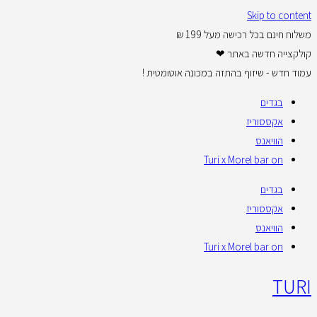
Skip to content
משלוח חינם בכל רכישה מעל 199 ₪
קולקצייה חדשה באתר ❤
עמוד חדש - שיזוף בהתזה במכונה אוטומטית !
בגדים
אקססוריז
הוויאנס
Turi x Morel bar on
בגדים
אקססוריז
הוויאנס
Turi x Morel bar on
TURI