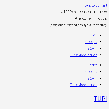
Skip to content
משלוח חינם בכל רכישה מעל 199 ₪
קולקצייה חדשה באתר ❤
עמוד חדש - שיזוף בהתזה במכונה אוטומטית !
בגדים
אקססוריז
הוויאנס
Turi x Morel bar on
בגדים
אקססוריז
הוויאנס
Turi x Morel bar on
TURI