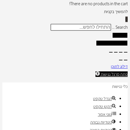
There are no products in the cart!
להמשיך בקניות
0
Search ...
תוצאות
צפו בכל התוצאות
דילוג לתוכן
פתח סרגל נגישות
כלי נגישות
הגדל טקסט
הקטן טקסט
גווני אפור
ניגודיות גבוהה
ניגודיות הפוכה