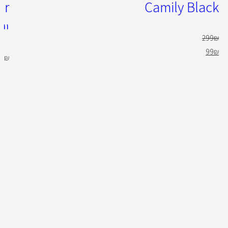
Camily Black
יי
299
₪
99
₪
49
₪