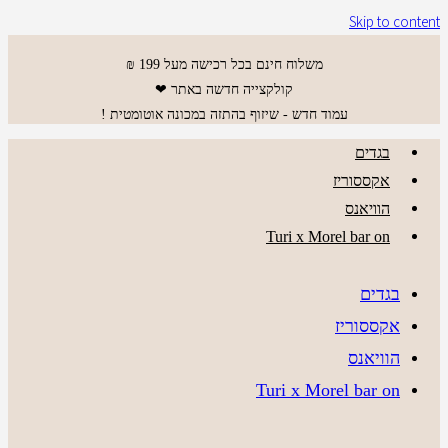
Skip to content
משלוח חינם בכל רכישה מעל 199 ₪
קולקצייה חדשה באתר ❤
עמוד חדש - שיזוף בהתזה במכונה אוטומטית !
בגדים
אקססוריז
הוויאנס
Turi x Morel bar on
בגדים
אקססוריז
הוויאנס
Turi x Morel bar on