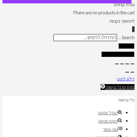
עגלת קניות
0
There are no products in the cart!
להמשיך בקניות
0
Search ...
תוצאות
צפו בכל התוצאות
דילוג לתוכן
פתח סרגל נגישות
כלי נגישות
הגדל טקסט
הקטן טקסט
גווני אפור