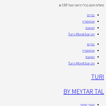
Skip
משלוח חינם בכל רכישה מעל 199 ₪
קו
to
בגדים
content
אקססוריז
הוויאנס
Turi x Morel bar on
בגדים
אקססוריז
הוויאנס
Turi x Morel bar on
TURI
BY MEYTAR TAL
מוצרי שיזוף