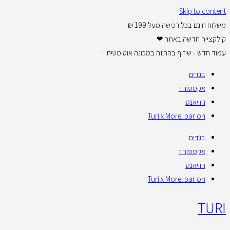
Skip to content
משלוח חינם בכל רכישה מעל 199 ₪
קולקצייה חדשה באתר ❤
עמוד חדש - שיזוף בהתזה במכונה אוטומטית !
בגדים
אקססוריז
הוויאנס
Turi x Morel bar on
בגדים
אקססוריז
הוויאנס
Turi x Morel bar on
TURI