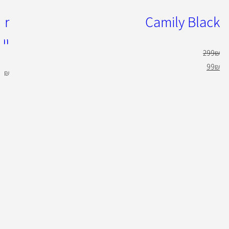
Camily Black
יי
299
₪
99
₪
49
₪