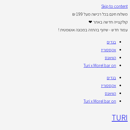
Skip to content
משלוח חינם בכל רכישה מעל 199 ₪
קולקצייה חדשה באתר ❤
עמוד חדש - שיזוף בהתזה במכונה אוטומטית !
בגדים
אקססוריז
הוויאנס
Turi x Morel bar on
בגדים
אקססוריז
הוויאנס
Turi x Morel bar on
TURI