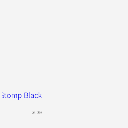
 Stomp Black
300
₪