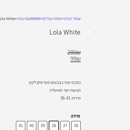
עמוד הבית
>
חנות
>
נעליים
>
SUMMER
>
גומי
>
ola White
Lola White
200
₪
99
₪
כפכפי גומי בצבעים מטריפים לקיץ
מגיעות ישר מאיטליה
מידות 36-41
מידה
41
40
39
38
37
36