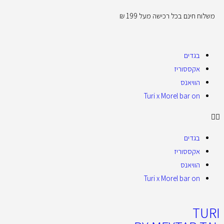
משלוח חינם בכל רכישה מעל 199 ₪
בגדים
אקססוריז
הוויאנס
Turi x Morel bar on
בגדים
אקססוריז
הוויאנס
Turi x Morel bar on
TURI