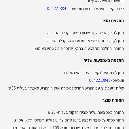
בתיאום מראש ללא עלות.
יצירת קשר באינסטגרם או בווטסאפ-
0542213841
החלפת מוצר
ניתן לבצע החלפה עד שבוע ממועד קבלת החבילה
ניתן לקבל החזר כספי עד שבוע מרגע קבלת החבילה
החזרה והחלפה מתבצעות בתנאי שהפריטים לא היו בשימוש!
החלפה באמצעות שליח
ניתן ליצור איתנו קשר בעמוד האינסטגרם
ווטסאפ-
0542213841
שליח יגיע אלייך עם הפריט החדש למסירה ואיסוף הפריט שאצלך בעלות 35 ₪
החזרת מוצר
החזרה באמצעות שליח מבית הלקוח בעלות- 35 ₪
החזר כספי של מוצר יתבצע ברגע שהמוצר יגיע אלינו למחסן. ללא שימוש.
החזרת חבילה לסטודיו שלנו- שדרות מוריה 108, חיפה בתיאום מראש (חינם)