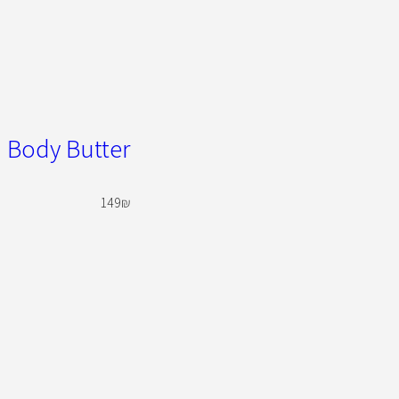
Norvell Body Butter חמאת
149
₪