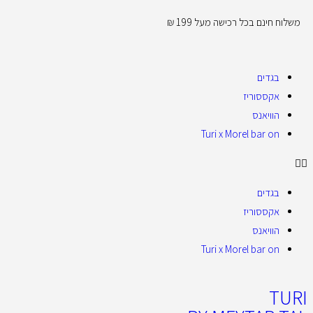
משלוח חינם בכל רכישה מעל 199 ₪
בגדים
אקססוריז
הוויאנס
Turi x Morel bar on
בגדים
אקססוריז
הוויאנס
Turi x Morel bar on
TURI