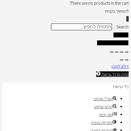
There are no products in the cart!
להמשיך בקניות
0
Search ...
תוצאות
צפו בכל התוצאות
דילוג לתוכן
פתח סרגל נגישות
כלי נגישות
הגדל טקסט
הקטן טקסט
גווני אפור
ניגודיות גבוהה
ניגודיות הפוכה