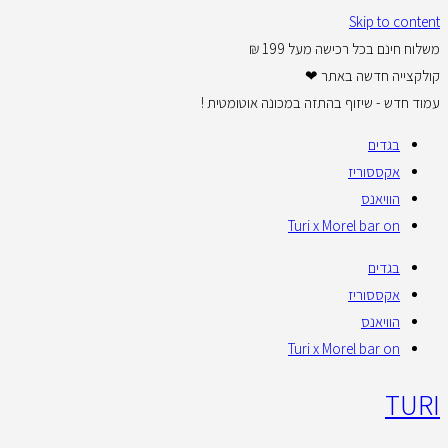
Skip to content
משלוח חינם בכל רכישה מעל 199 ₪
קולקצייה חדשה באתר ❤
עמוד חדש - שיזוף בהתזה במכונה אוטומטית !
בגדים
אקססוריז
הוויאנס
Turi x Morel bar on
בגדים
אקססוריז
הוויאנס
Turi x Morel bar on
TURI