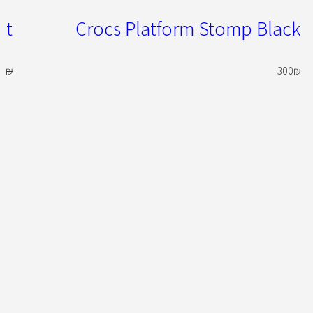
at
Crocs Platform Stomp Black
50
₪
300
₪