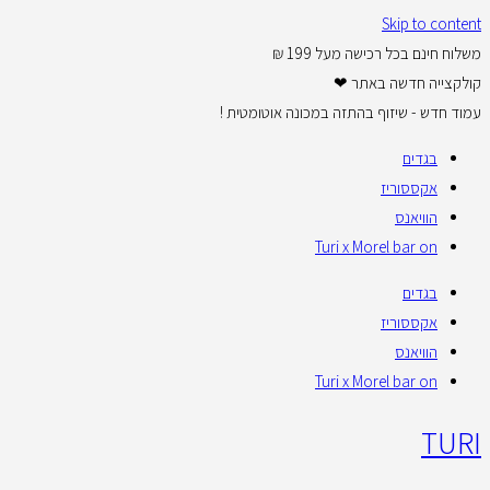
Skip to content
משלוח חינם בכל רכישה מעל 199 ₪
קולקצייה חדשה באתר ❤
עמוד חדש - שיזוף בהתזה במכונה אוטומטית !
בגדים
אקססוריז
הוויאנס
Turi x Morel bar on
בגדים
אקססוריז
הוויאנס
Turi x Morel bar on
TURI