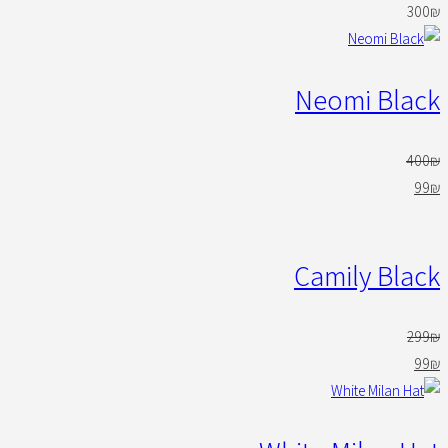
300
₪
Neomi Black
400
₪
99
₪
Camily Black
299
₪
99
₪