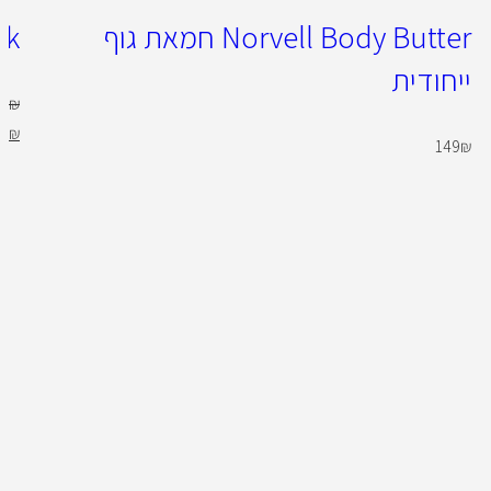
Norvell Body Butter חמאת גוף
ck
ייחודית
0
₪
9
₪
149
₪