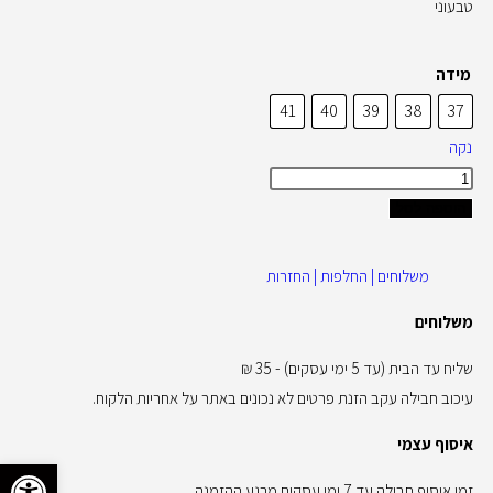
טבעוני
מידה
41
40
39
38
37
נקה
הוספה לסל
משלוחים | החלפות | החזרות
משלוחים
שליח עד הבית (עד 5 ימי עסקים) - 35 ₪
עיכוב חבילה עקב הזנת פרטים לא נכונים באתר על אחריות הלקוח.
איסוף עצמי
פתח סרגל 
זמן איסוף חבילה עד 7 ימי עסקים מרגע ההזמנה