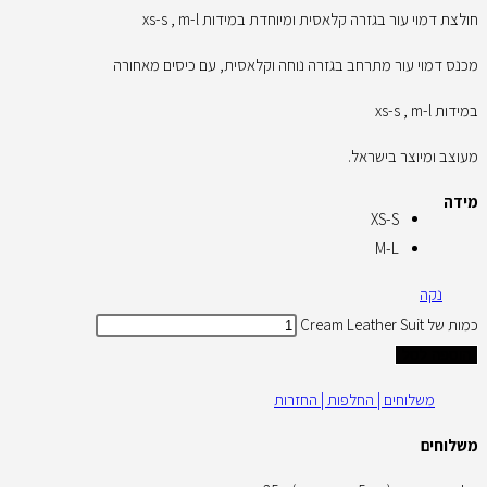
חולצת דמוי עור בגזרה קלאסית ומיוחדת במידות xs-s , m-l
מכנס דמוי עור מתרחב בגזרה נוחה וקלאסית, עם כיסים מאחורה
במידות xs-s , m-l
מעוצב ומיוצר בישראל.
מידה
XS-S
M-L
נקה
כמות של Cream Leather Suit
הוספה לסל
משלוחים | החלפות | החזרות
משלוחים