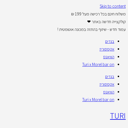
Skip to content
משלוח חינם בכל רכישה מעל 199 ₪
קולקצייה חדשה באתר ❤
עמוד חדש - שיזוף בהתזה במכונה אוטומטית !
בגדים
אקססוריז
הוויאנס
Turi x Morel bar on
בגדים
אקססוריז
הוויאנס
Turi x Morel bar on
TURI