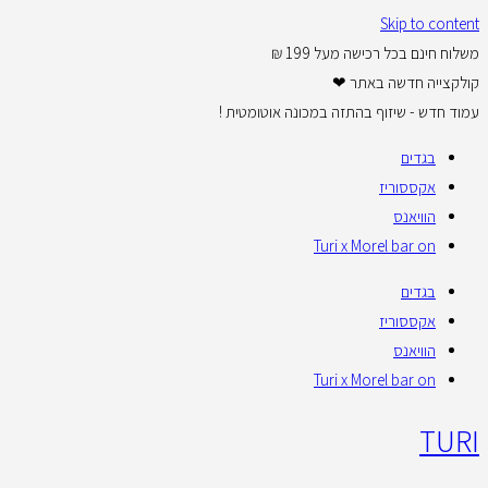
Skip to content
משלוח חינם בכל רכישה מעל 199 ₪
קולקצייה חדשה באתר ❤
עמוד חדש - שיזוף בהתזה במכונה אוטומטית !
בגדים
אקססוריז
הוויאנס
Turi x Morel bar on
בגדים
אקססוריז
הוויאנס
Turi x Morel bar on
TURI