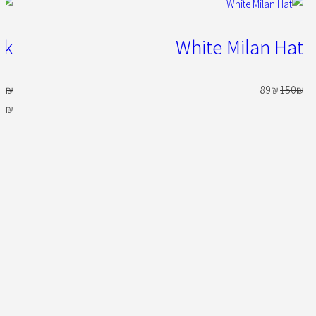
ck
White Milan Hat
0
₪
89
₪
150
₪
9
₪