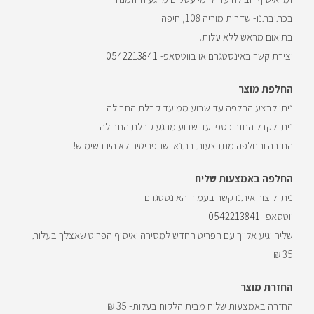
א
בכתובתנו- שדרות מוריה 108, חיפה
"
בתיאום מראש ללא עלות.
ל
יצירת קשר באינסטגרם או בווטסאפ-
0542213841
ש
ל
החלפת מוצר
ך
ניתן לבצע החלפה עד שבוע ממועד קבלת החבילה
כ
ניתן לקבל החזר כספי עד שבוע מרגע קבלת החבילה
ד
החזרה והחלפה מתבצעות בתנאי שהפריטים לא היו בשימוש!
י
ל
החלפה באמצעות שליח
ה
ניתן ליצור איתנו קשר בעמוד האינסטגרם
צ
ווטסאפ-
0542213841
ט
שליח יגיע אלייך עם הפריט החדש למסירה ואיסוף הפריט שאצלך בעלות
ר
35 ₪
ף
החזרת מוצר
ל
החזרה באמצעות שליח מבית הלקוח בעלות- 35 ₪
ר