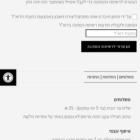
הצטרפי לרשימת ההמתנה כדי לקבל אימייל כשהמוצר הזה יהיה זמין
על ידי סימון תיבה זו אתה מסכים ליצירת חשבון באמצעות כתובת הדוא"ל
הנתונה ולקבלת הודעות רשימת המתנה בדוא"ל
ה
ז
הצטרפי לרשימת המתנה
ן
א
ת
פתח 
כ
משלוחים | החלפות | החזרות
ת
ו
משלוחים
ב
שליח עד הבית (עד 5 ימי עסקים) - 35 ₪
ת
עיכוב חבילה עקב הזנת פרטים לא נכונים באתר על אחריות הלקוח.
ה
ד
איסוף עצמי
ו
זמן איסוף חבילה עד 7 ימי עסקים מרגע ההזמנה