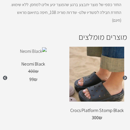
החזר כספי של מוצר יתבצע ברגע שהמוצר יגיע אלינו למחסן. ללא שימוש.
ש
החזרת חבילה לסטודיו שלנו- שדרות מוריה 108, חיפה בתיאום מראש
י
(חינם)
מ
ת
מוצרים מומלצים
ה
ה
מ
ת
Neomi Black
נ
400
₪
ה
99
₪
ל
מ
ו
צ
Crocs Platform Stomp Black
ר
300
₪
ז