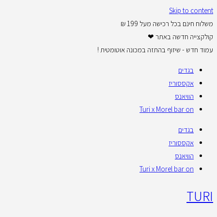
Skip to content
משלוח חינם בכל רכישה מעל 199 ₪
קולקצייה חדשה באתר ❤
עמוד חדש - שיזוף בהתזה במכונה אוטומטית !
בגדים
אקססוריז
הוויאנס
Turi x Morel bar on
בגדים
אקססוריז
הוויאנס
Turi x Morel bar on
TURI