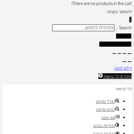
There are no products in the cart!
להמשיך בקניות
0
Search ...
תוצאות
צפו בכל התוצאות
דילוג לתוכן
פתח סרגל נגישות
כלי נגישות
הגדל טקסט
הקטן טקסט
גווני אפור
ניגודיות גבוהה
ניגודיות הפוכה