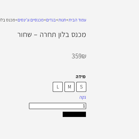
עמוד הבית
>
חנות
>
בגדים
>
מכנסיים וג'ינסים
>
מכנס בלון
מכנס בלון תחרה – שחור
359
₪
מידה
L
M
S
נקה
הוספה לסל