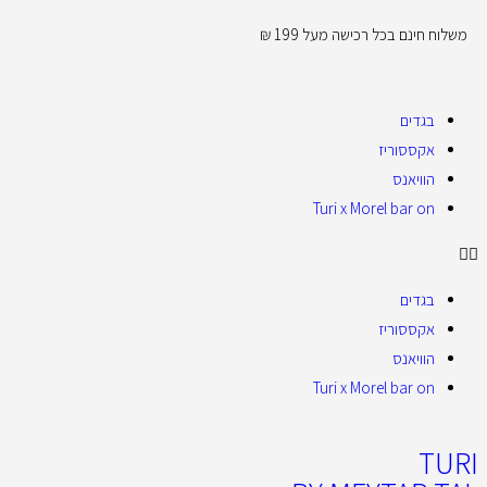
משלוח חינם בכל רכישה מעל 199 ₪
בגדים
אקססוריז
הוויאנס
Turi x Morel bar on
בגדים
אקססוריז
הוויאנס
Turi x Morel bar on
TURI