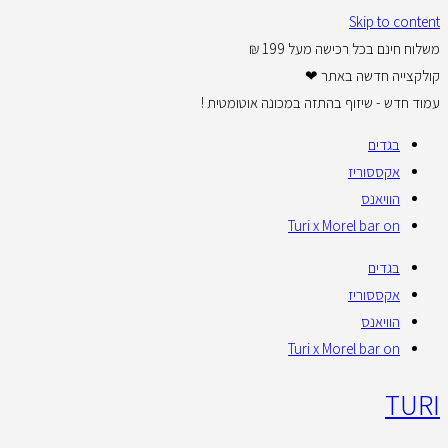
Skip to content
משלוח חינם בכל רכישה מעל 199 ₪
קולקצייה חדשה באתר ❤
עמוד חדש - שיזוף בהתזה במכונה אוטומטית !
בגדים
אקססוריז
הוויאנס
Turi x Morel bar on
בגדים
אקססוריז
הוויאנס
Turi x Morel bar on
TURI