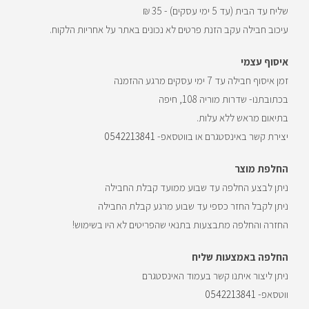
שליח עד הבית (עד 5 ימי עסקים) - 35 ₪
ת
עיכוב חבילה עקב הזנת פרטים לא נכונים באתר על אחריות הלקוח.
ה
ד
איסוף עצמי
ו
זמן איסוף חבילה עד 7 ימי עסקים מרגע ההזמנה
א
בכתובתנו- שדרות מוריה 108, חיפה
"
בתיאום מראש ללא עלות.
ל
יצירת קשר באינסטגרם או בווטסאפ-
0542213841
ש
ל
החלפת מוצר
ך
ניתן לבצע החלפה עד שבוע ממועד קבלת החבילה
כ
ניתן לקבל החזר כספי עד שבוע מרגע קבלת החבילה
ד
החזרה והחלפה מתבצעות בתנאי שהפריטים לא היו בשימוש!
י
ל
החלפה באמצעות שליח
ה
ניתן ליצור איתנו קשר בעמוד האינסטגרם
צ
ווטסאפ-
0542213841