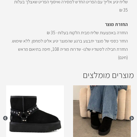
ט
שליח יגיע אלייך עם הפריט החדש למסירה ואיסוף הפריט שאצלך בעלות
ר
35 ₪
ף
החזרת מוצר
ל
החזרה באמצעות שליח מבית הלקוח בעלות- 35 ₪
ר
החזר כספי של מוצר יתבצע ברגע שהמוצר יגיע אלינו למחסן. ללא שימוש.
ש
החזרת חבילה לסטודיו שלנו- שדרות מוריה 108, חיפה בתיאום מראש
י
(חינם)
מ
ת
מוצרים מומלצים
ה
ה
מ
ת
נ
ה
ל
מ