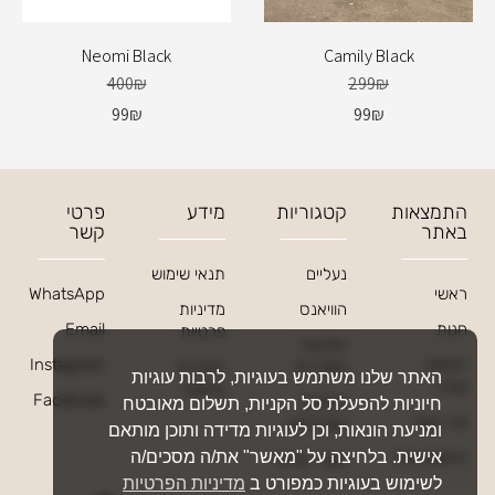
ו
צ
Neomi Black
Camily Black
ר
400
₪
299
₪
ז
99
₪
99
₪
ה
התמצאות
קטגוריות
מידע
פרטי
באתר
קשר
נעליים
תנאי שימוש
ראשי
WhatsApp
הוויאנס
מדיניות
חנות
Email
פרטיות
חולצות
הסיפור
Instagram
וסוודרים
הצהרת
האתר שלנו משתמש בעוגיות, לרבות עוגיות
שלנו
נגישות
Facebook
חליפות
חיוניות להפעלת סל הקניות, תשלום מאובטח
צור קשר
ואוברולים
ומניעת הונאות, וכן לעוגיות מדידה ותוכן מותאם
אישית. בלחיצה על "מאשר" את/ה מסכים/ה
החשבון שלי
מוצרי שיזוף
לשימוש בעוגיות כמפורט ב
מדיניות הפרטיות