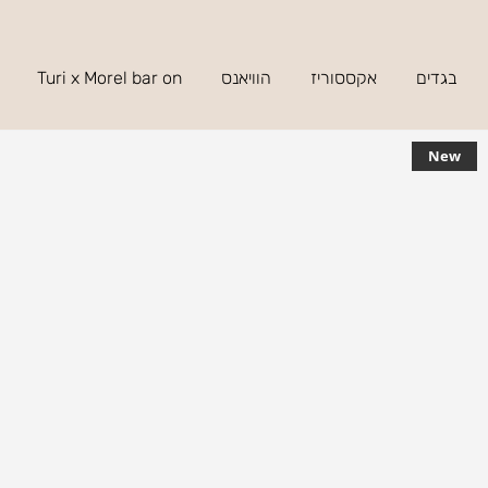
בגדים
אקססוריז
הוויאנס
Turi x Morel bar on
New