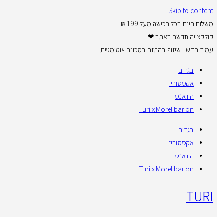
Skip to content
משלוח חינם בכל רכישה מעל 199 ₪
קולקצייה חדשה באתר ❤
עמוד חדש - שיזוף בהתזה במכונה אוטומטית !
בגדים
אקססוריז
הוויאנס
Turi x Morel bar on
בגדים
אקססוריז
הוויאנס
Turi x Morel bar on
TURI