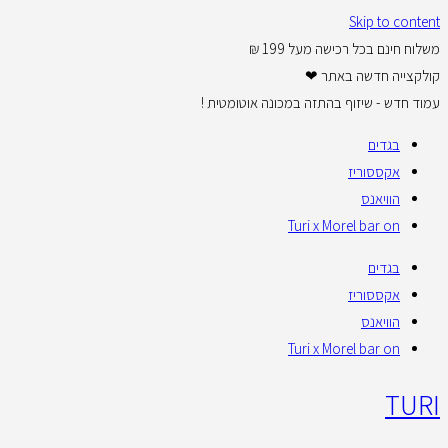
Skip to content
משלוח חינם בכל רכישה מעל 199 ₪
קולקצייה חדשה באתר ❤
עמוד חדש - שיזוף בהתזה במכונה אוטומטית !
בגדים
אקססוריז
הוויאנס
Turi x Morel bar on
בגדים
אקססוריז
הוויאנס
Turi x Morel bar on
TURI