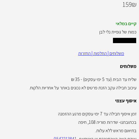
159
₪
קיים במלאי
כמות של גופיית נלי לבן
הוספה לסל
משלוחים | החלפות | החזרות
משלוחים
שליח עד הבית (עד 5 ימי עסקים) - 35 ₪
עיכוב חבילה עקב הזנת פרטים לא נכונים באתר על אחריות הלקוח.
איסוף עצמי
זמן איסוף חבילה עד 7 ימי עסקים מרגע ההזמנה
בכתובתנו- שדרות מוריה 108, חיפה
בתיאום מראש ללא עלות.
יצירת קשר באינסטגרם או בווטסאפ-
0542213841