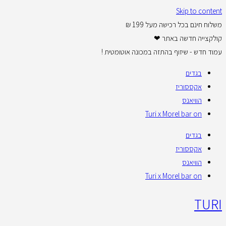
Skip to content
משלוח חינם בכל רכישה מעל 199 ₪
קולקצייה חדשה באתר ❤
עמוד חדש - שיזוף בהתזה במכונה אוטומטית !
בגדים
אקססוריז
הוויאנס
Turi x Morel bar on
בגדים
אקססוריז
הוויאנס
Turi x Morel bar on
TURI