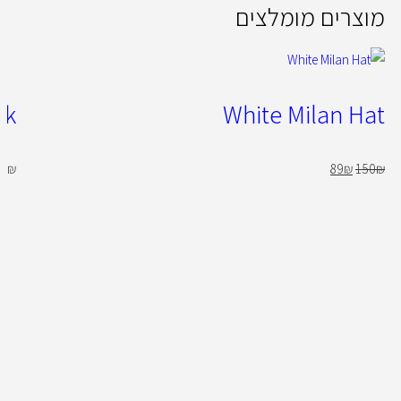
מוצרים מומלצים
ck
White Milan Hat
00
₪
89
₪
150
₪