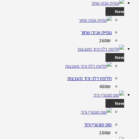
New
גופיית אנזה שחור
260
₪
New
חליפת דלני ורוד משבצות
480
₪
New
טופ מונטריי ורוד
280
₪