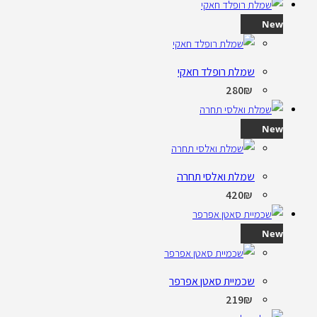
New
שמלת רופלד חאקי
280
₪
New
שמלת ואלסי תחרה
420
₪
New
שכמיית סאטן אפרפר
219
₪