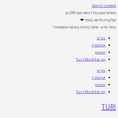
Skip to content
משלוח חינם בכל רכישה מעל 199 ₪
קולקצייה חדשה באתר ❤
עמוד חדש - שיזוף בהתזה במכונה אוטומטית !
בגדים
אקססוריז
הוויאנס
Turi x Morel bar on
בגדים
אקססוריז
הוויאנס
Turi x Morel bar on
TURI