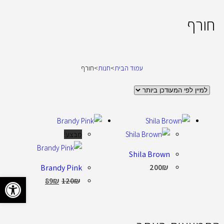
חורף
עמוד הבית
>
חנות
>
חורף
מבצע!
Shila Brown
200
₪
Brandy Pink
פתח סרגל 
89
₪
120
₪